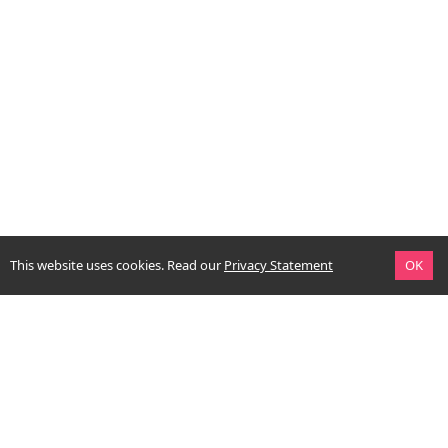
This website uses cookies.
Read our
Privacy Statement
OK
context. simply good