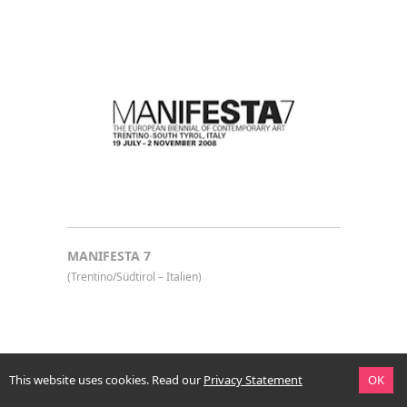
MANIFESTA 7
(Trentino/Südtirol – Italien)
This website uses cookies.
Read our
Privacy Statement
OK