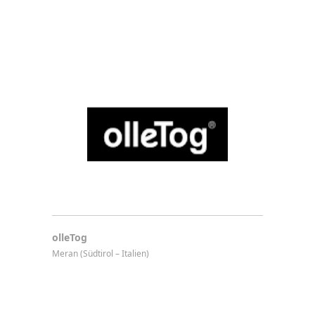
olleTog
Meran (Südtirol – Italien)