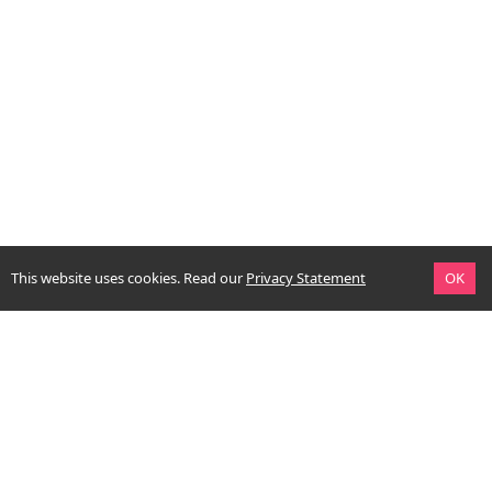
This website uses cookies.
Read our
Privacy Statement
OK
context. simply good