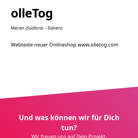
olleTog
Meran (Südtirol – Italien)
Webtexte neuer Onlineshop
www.olletog.com
Und was können wir für Dich
tun?
Wir freuen uns auf Dein Projekt.