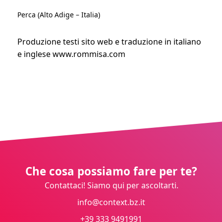
Perca (Alto Adige – Italia)
Produzione testi sito web e traduzione in italiano
e inglese
www.rommisa.com
Che cosa possiamo fare per te?
Contattaci! Siamo qui per ascoltarti.
info@context.bz.it
+39 333 9491991