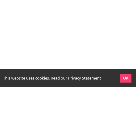
This website uses cookies.
Read our
Privacy Statement
OK
context. simply good